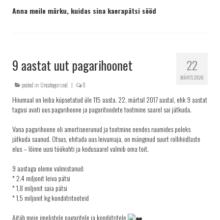
Anna meile märku, kuidas sina kaerapätsi sööd
9 aastat uut pagarihoonet
22
MÄRTS 2026
posted in:
Uncategorized
|
0
Hiiumaal on leiba küpsetatud üle 115 aasta. 22. märtsil 2017 aastal, ehk 9 aastat
tagasi avati uus pagarihoone ja pagaritoodete tootmine saarel sai jätkuda.
Vana pagarihoone oli amortiseerunud ja tootmine nendes ruumides poleks
jätkuda saanud. Otsus, ehitada uus leivamaja, on mänginud suurt rollihiidlaste
elus – lõime uusi töökohti ja kodusaarel valmib oma toit.
9 aastaga oleme valmistanud:
* 2.4 miljonit leiva pätsi
* 1.8 miljonit saia pätsi
* 1,5 miljonit kg kondiitritooteid
Aitäh meie imelistele pagaritele ja kondiitritele