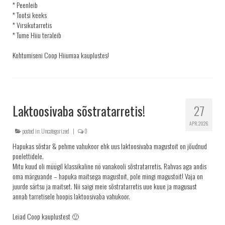
* Peenleib
* Tootsi keeks
* Virsikutarretis
* Tume Hiiu teraleib
Kohtumiseni Coop Hiiumaa kauplustes!
Laktoosivaba sõstratarretis!
27
APR. 2026
posted in:
Uncategorized
|
0
Hapukas sõstar & pehme vahukoor ehk uus laktoosivaba magustoit on jõudnud
poelettidele.
Mitu kuud oli müügil klassikaline nö vanakooli sõstratarretis. Rahvas aga andis
oma märguande – hapuka maitsega magustoit, pole mingi magustoit! Vaja on
juurde särtsu ja maitset. Nii saigi meie sõstratarretis uue kuue ja magusust
annab tarretisele hoopis laktoosivaba vahukoor.
Leiad Coop kauplustest 🙂