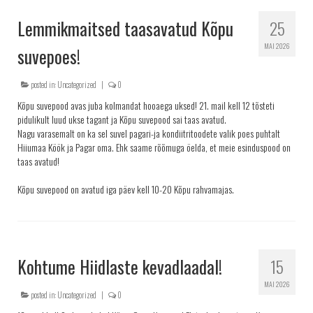
Lemmikmaitsed taasavatud Kõpu
25
MAI 2026
suvepoes!
posted in:
Uncategorized
|
0
Kõpu suvepood avas juba kolmandat hooaega uksed! 21. mail kell 12 tõsteti
pidulikult luud ukse tagant ja Kõpu suvepood sai taas avatud.
Nagu varasemalt on ka sel suvel pagari-ja kondiitritoodete valik poes puhtalt
Hiiumaa Köök ja Pagar oma. Ehk saame rõõmuga öelda, et meie esinduspood on
taas avatud!
Kõpu suvepood on avatud iga päev kell 10-20 Kõpu rahvamajas.
Kohtume Hiidlaste kevadlaadal!
15
MAI 2026
posted in:
Uncategorized
|
0