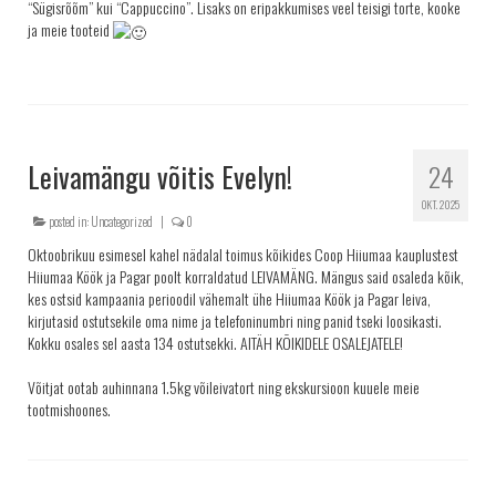
“Sügisrõõm” kui “Cappuccino”. Lisaks on eripakkumises veel teisigi torte, kooke
ja meie tooteid
Leivamängu võitis Evelyn!
24
OKT. 2025
posted in:
Uncategorized
|
0
Oktoobrikuu esimesel kahel nädalal toimus kõikides Coop Hiiumaa kauplustest
Hiiumaa Köök ja Pagar poolt korraldatud LEIVAMÄNG. Mängus said osaleda kõik,
kes ostsid kampaania perioodil vähemalt ühe Hiiumaa Köök ja Pagar leiva,
kirjutasid ostutsekile oma nime ja telefoninumbri ning panid tseki loosikasti.
Kokku osales sel aasta 134 ostutsekki. AITÄH KÕIKIDELE OSALEJATELE!
Võitjat ootab auhinnana 1.5kg võileivatort ning ekskursioon kuuele meie
tootmishoones.