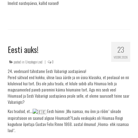
Imelist naistepäeva, kallid naised!
Eesti auks!
23
VEEBR. 2026
posted in:
Uncategorized
|
0
24. veebruaril tähistame Eesti Vabariigi aastapäeva!
Pered sätivad end kokku, ühise laua äärde ja on üsna klassika, et peolaual on nii
kiluleivad kui tort. Eks ole juba teada, et kilule sobib alla Hiiumaa leib ja
magusameeled paneb paremini käima hiiumaine tort. Aga mis seob veel
Hiiumaad ja Eesti Vabariigi aastapäeva peale selle, et oleme suuruselt teine saar
Vabariigis?
Kas teadsid, et…
Eesti hümni „Mu isamaa, mu õnn ja rõõm“ sõnade
inspiratsioon on saanud alguse Hiiumaalt?Laulu eeskujuks oli Hiiumaa Reigi
koguduse õpetaja Gustav Felix Rinne 1868. aastal ilmunud „Hioma- ehk issamaa
laul“.