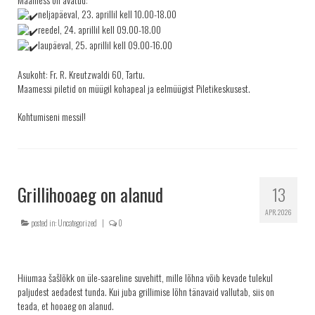
neljapäeval, 23. aprillil kell 10.00-18.00
reedel, 24. aprillil kell 09.00-18.00
laupäeval, 25. aprillil kell 09.00-16.00
Asukoht: Fr. R. Kreutzwaldi 60, Tartu.
Maamessi piletid on müügil kohapeal ja eelmüügist Piletikeskusest.
Kohtumiseni messil!
Grillihooaeg on alanud
13
APR. 2026
posted in:
Uncategorized
|
0
Hiiumaa šašlõkk on üle-saareline suvehitt, mille lõhna võib kevade tulekul
paljudest aedadest tunda. Kui juba grillimise lõhn tänavaid vallutab, siis on
teada, et hooaeg on alanud.