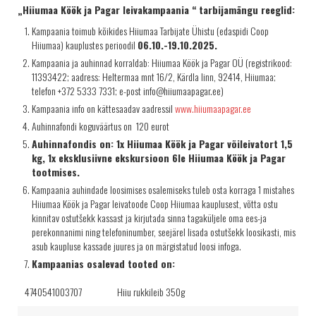
„Hiiumaa Köök ja Pagar leivakampaania “
tarbijamängu reeglid:
Kampaania toimub kõikides Hiiumaa Tarbijate Ühistu (edaspidi Coop
Hiiumaa) kauplustes perioodil
06.10.-19.10.2025.
Kampaania ja auhinnad korraldab: Hiiumaa Köök ja Pagar OÜ (registrikood:
11393422; aadress: Heltermaa mnt 16/2, Kärdla linn, 92414, Hiiumaa;
telefon +372 5333 7331; e-post info@hiiumaapagar.ee)
Kampaania info on kättesaadav aadressil
www.hiiumaapagar.ee
Auhinnafondi koguväärtus on 120 eurot
Auhinnafondis on: 1x Hiiumaa Köök ja Pagar võileivatort 1,5
kg, 1x eksklusiivne ekskursioon 6le Hiiumaa Köök ja Pagar
tootmises.
Kampaania auhindade loosimises osalemiseks tuleb osta korraga 1 mistahes
Hiiumaa Köök ja Pagar leivatoode Coop Hiiumaa kauplusest, võtta ostu
kinnitav ostutšekk kassast ja kirjutada sinna tagaküljele oma ees-ja
perekonnanimi ning telefoninumber, seejärel lisada ostutšekk loosikasti, mis
asub kaupluse kassade juures ja on märgistatud loosi infoga.
Kampaanias osalevad tooted on:
4740541003707
Hiiu rukkileib 350g