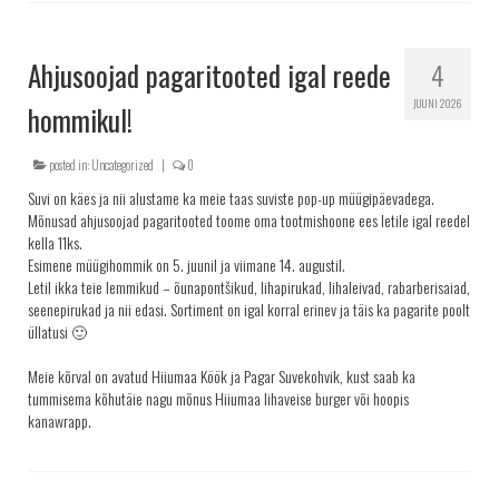
TELLIMINE
PROJEKTID
Ahjusoojad pagaritooted igal reede
4
PAKUME TÖÖD
JUUNI 2026
hommikul!
posted in:
Uncategorized
|
0
Suvi on käes ja nii alustame ka meie taas suviste pop-up müügipäevadega.
Mõnusad ahjusoojad pagaritooted toome oma tootmishoone ees letile igal reedel
kella 11ks.
Esimene müügihommik on 5. juunil ja viimane 14. augustil.
Letil ikka teie lemmikud – õunapontšikud, lihapirukad, lihaleivad, rabarberisaiad,
seenepirukad ja nii edasi. Sortiment on igal korral erinev ja täis ka pagarite poolt
üllatusi 🙂
Meie kõrval on avatud Hiiumaa Köök ja Pagar Suvekohvik, kust saab ka
tummisema kõhutäie nagu mõnus Hiiumaa lihaveise burger või hoopis
kanawrapp.