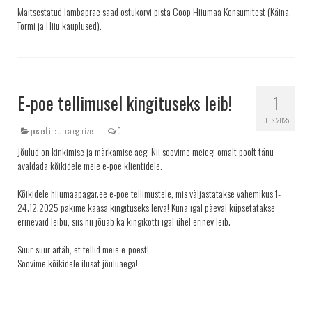
Maitsestatud lambaprae saad ostukorvi pista Coop Hiiumaa Konsumitest (Käina,
Tormi ja Hiiu kauplused).
E-poe tellimusel kingituseks leib!
1
DETS. 2025
posted in:
Uncategorized
|
0
Jõulud on kinkimise ja märkamise aeg. Nii soovime meiegi omalt poolt tänu
avaldada kõikidele meie e-poe klientidele.
Kõikidele hiiumaapagar.ee e-poe tellimustele, mis väljastatakse vahemikus 1-
24.12.2025 pakime kaasa kingituseks leiva! Kuna igal päeval küpsetatakse
erinevaid leibu, siis nii jõuab ka kingikotti igal ühel erinev leib.
Suur-suur aitäh, et tellid meie e-poest!
Soovime kõikidele ilusat jõuluaega!