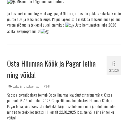
Mis on teie kõige uuemad tooted?
Ja küsimusi oli muidugi veel väga palju! Nii tore, et lastele pakkus külaskäik meie
juurde huvi ja leiba söödi isuga. Paljud lapsed said mekkida laibasid, mida polnud
varem söönud ja tekkisid uued lemmikud
Uute kohtumisteni juba 2026
aasta leivaprogrammis!
Osta Hiiumaa Köök ja Pagar leiba
6
OKT. 2025
ning võida!
posted in:
Uncategorized
|
0
Seoses leivanädalaga toimub Coop Hiiumaa kauplustes tarbijamäng. Ostes
perioodil 6.-19. oktoober 2025 Coop Hiiumaa kauplustest Hiiumaa Köök ja
Pagar leiba, võta kassast ostuštekk, kirjuta sellele oma nimi ja telefoninumber
ning pane tsekk loosikasti. Hiljemalt 22.10.2025 loosime välja ühe õnneliku
võitja!