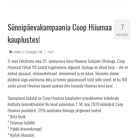
Sünnipäevakampaania Coop Hiiumaa
7
MAI 2026
kauplustes!
posted in:
Uncategorized
|
0
9. mail tähistame oma 117. sünnipäeva koos Hiiumaa Tarbijate Ühistuga. Coop
Hiiumaal täitub 119 aastat tegutsemise algusest. Ajalugu on olnud kirju – üle on
elatud sõjaajad, võimuvahetused, ühinemised ja nii edasi. Tänaseks oleme
jõudnud väga väärikasse ikka ja teeme igapäevaselt tööd selle nimel, et ka 100
aasta pärast Hiiumaa lapsed saaksid üles kasvada Hiiumaa leiva peal.
Sünnipäeva nädalal on Coop Hiiumaa kauplustes eripakkumine kaheksale
hiidlaste lemmiktootele! Nii leiad vahemikus 7.-14. mai 2026 kõikidest Coop
Hiiumaa poodidest -25% soodsama hinnaga järgmised tooted:
* Brita kook
* Hiiumaa šašlõkk
* Pähkli-kreemikringel
* Kartuli-lihasalat