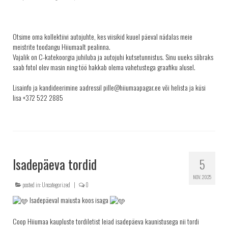
Otsime oma kollektiivi autojuhte, kes viisikid kuuel päeval nädalas meie
meistrite toodangu Hiiumaalt pealinna.
Vajalik on C-katekoorgia juhiluba ja autojuhi kutsetunnistus. Sinu uueks sõbraks
saab fotol olev masin ning töö hakkab olema vahetustega graafiku alusel.
Lisainfo ja kandideerimine aadressil pille@hiiumaapagar.ee või helista ja küsi
lisa +372 522 2885
Isadepäeva tordid
5
NOV. 2025
posted in:
Uncategorized
|
0
Isadepäeval maiusta koos isaga
Coop Hiiumaa kaupluste tordiletist leiad isadepäeva kaunistusega nii tordi