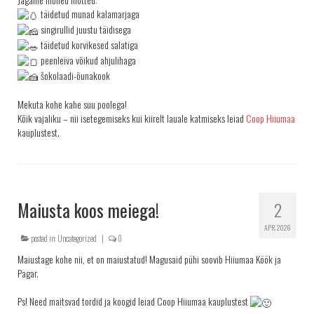
täidetud munad kalamarjaga
singirullid juustu täidisega
täidetud korvikesed salatiga
peenleiva võikud ahjulihaga
šokolaadi-õunakook
Mekuta kohe kahe suu poolega!
Kõik vajaliku – nii isetegemiseks kui kiirelt lauale katmiseks leiad
Coop Hiiumaa
kauplustest.
Maiusta koos meiega!
2
APR. 2026
posted in:
Uncategorized
|
0
Maiustage kohe nii, et on maiustatud! Magusaid pühi soovib Hiiumaa Köök ja
Pagar.
Ps! Need maitsvad tordid ja koogid leiad Coop Hiiumaa kauplustest