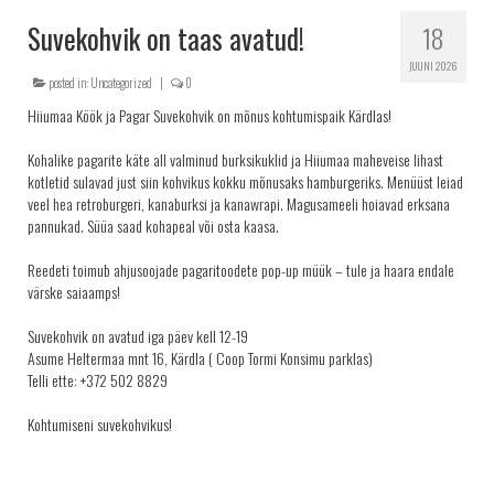
KRINGLID
Suvekohvik on taas avatud!
18
SAIAD
JUUNI 2026
posted in:
Uncategorized
|
0
PEOLAUA TOOTED
Hiiumaa Köök ja Pagar Suvekohvik on mõnus kohtumispaik Kärdlas!
LEIVAD
Kohalike pagarite käte all valminud burksikuklid ja Hiiumaa maheveise lihast
SUUPISTED
kotletid sulavad just siin kohvikus kokku mõnusaks hamburgeriks. Menüüst leiad
veel hea retroburgeri, kanaburksi ja kanawrapi. Magusameeli hoiavad erksana
TORDID
pannukad. Süüa saad kohapeal või osta kaasa.
KÜPSISED
Reedeti toimub ahjusoojade pagaritoodete pop-up müük – tule ja haara endale
KOOGID
värske saiaamps!
SALATID
Suvekohvik on avatud iga päev kell 12-19
Šašlõkid
Asume Heltermaa mnt 16, Kärdla ( Coop Tormi Konsimu parklas)
Telli ette: +372 502 8829
KONTAKT
Kohtumiseni suvekohvikus!
AJALUGU
MÜÜGIKOHAD