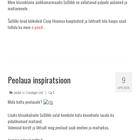
Meie klassiklaine äädikamarinaadis šašlõkk on vallutanud paljude südamed ja
maitsemeele.
Šašlõki leiad kõikidest Coop Hiiumaa kauplustest ja lahtiselt kilo kaupa saad
tellida ka meie
e-poest.
Peolaua inspiratsioon
9
APR. 2026
posted in:
Uncategorized
|
0
Mida katta peolauale?
Lisaks klassikalisele šašlõkk-salat kombole kata kevadisele lauale ka
pidulikumaid maitseid.
Valmivad kiirelt ja lihtsalt ning peolaud saab imeline ja maitsekas.
Jagame mõned mõtted: