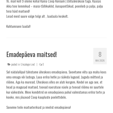
16. mail kell 9 oleme kohal Käina Coop Konsum | Ehituskeskuse taga. Kaasas
ikka teie lemmikud – maisi-tšillikuklid, õunapontšikud, peenleib ja palju, palju
teisi häid maitseid!
Leiad meid suure valge telgi alt , laadaala keskelt.
Kohtumiseni laadal!
Emadepäeva maitsed!
8
MAI 2026
posted in:
Uncategorized
|
0
Sel nädalalõpul tähistame üheskoos emadepäeva. Soovitame võta aja maha koos
oma emaga või lastega. Luua erilisi hetki ja rääkida lugusid. Jagada mõtteid ja
rõõme. Aga ka muresid. Üheskoos olles on alati kergem. Kindel on aga see, et
head ja magusad maitsed, toovad naeratuse näole ja teevad rõõmu nii suurtele
kui väikestele. Meie kondiitrid on emadepäeva puhul valmistamas erilisi torte ja
kooke, mis jõuavad Coop kaupluste poelettidele.
Soovime teile maitseterikast ja imelist emadepäeva!