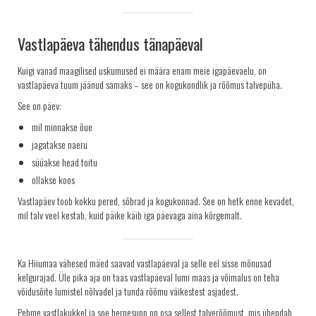
Vastlapäeva tähendus tänapäeval
Kuigi vanad maagilised uskumused ei määra enam meie igapäevaelu, on
vastlapäeva tuum jäänud samaks – see on kogukondlik ja rõõmus talvepüha.
See on päev:
mil minnakse õue
jagatakse naeru
süüakse head toitu
ollakse koos
Vastlapäev toob kokku pered, sõbrad ja kogukonnad. See on hetk enne kevadet,
mil talv veel kestab, kuid päike käib iga päevaga aina kõrgemalt.
Ka Hiiumaa vähesed mäed saavad vastlapäeval ja selle eel sisse mõnusad
kelgurajad. Üle pika aja on taas vastlapäeval lumi maas ja võimalus on teha
võidusõite lumistel nõlvadel ja tunda rõõmu väikestest asjadest.
Pehme vastlakukkel ja soe hernesupp on osa sellest talverõõmust, mis ühendab