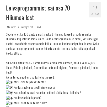
Leivaprogrammist sai osa 70
17
OKT. 2025
Hiiumaa last
posted in:
Uncategorized
|
0
Soovime, et ka 100 aasta pärast saaksid Hiiumaa lapsed sirguda suureks
Hiiumaal küpsetatud leiba süües. Selle eesmärgi hoidmise nimel, kutsume igal
aastal leivanädala raames omale külla Hiiumaa koolide neljandaid klasse. Selle
aastase leivaprogrammi raames külastas meie tootmist kahe nädala jooksul
kokku 70 last.
Suur-suur aitäh teile – Kärdla Lasteaia rühm Pääsukesed, Kärdla kooli 4 ja 5
klass, Palade põhikool, Suuremõisa lasteaed-algkool, Emmaste põhikool, Lauka
kool!
Kõige toredamad on aga laste küsimused:
Mitu leiba te päevas teete?
Kuidas saab moosipalli sisse moos?
Kas vahest saavad ka asjad, millest süüda teha, teil otsa?
Kuidas saab leib poodi?
Millal saab teile tööle tulla?