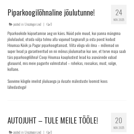
Piparkoogilõhnaline jõulutunne!
24
NOV. 2025
posted in:
Uncategorized
|
0
Piparkookide küpsetamise aeg on käes. Nüüd pole muud, kui panna mängima
jõululaulud, otsida välja tolmu alla vajunud taignarull ja osta poest kodust
Hiiumaa Köök ja Pagar piparkoogitainast. Võta võiga või ilma – mõlemad on
super head ja garanteeritud on nii mõnus jõulumaitse kui see, et terve maja saab
täis piparkoogilõhna! Coop Hiiumaa kauplustest leiad ka asovärvide vabad
glasuurid, mis meie pagarite valmistatud – rohekas, roosakas, must, valge,
kollane.
Soovime kõigile imelist jõuluaega ja ilusate mälestuste loomist koos
lähedastega!
AUTOJUHT – TULE MEILE TÖÖLE!
20
NOV. 2025
posted in:
Uncategorized
|
0