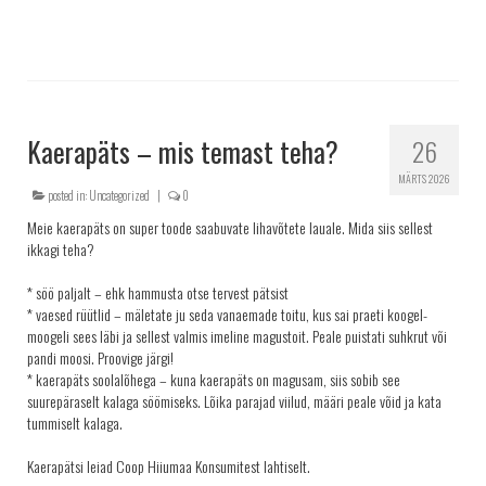
Kaerapäts – mis temast teha?
26
MÄRTS 2026
posted in:
Uncategorized
|
0
Meie kaerapäts on super toode saabuvate lihavõtete lauale. Mida siis sellest
ikkagi teha?
* söö paljalt – ehk hammusta otse tervest pätsist
* vaesed rüütlid – mäletate ju seda vanaemade toitu, kus sai praeti koogel-
moogeli sees läbi ja sellest valmis imeline magustoit. Peale puistati suhkrut või
pandi moosi. Proovige järgi!
* kaerapäts soolalõhega – kuna kaerapäts on magusam, siis sobib see
suurepäraselt kalaga söömiseks. Lõika parajad viilud, määri peale võid ja kata
tummiselt kalaga.
Kaerapätsi leiad Coop Hiiumaa Konsumitest lahtiselt.