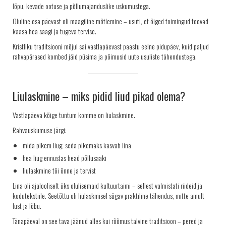
lõpu, kevade ootuse ja põllumajanduslike uskumustega.
Oluline osa päevast oli maagiline mõtlemine – usuti, et õiged toimingud toovad
kaasa hea saagi ja tugeva tervise.
Kristliku traditsiooni mõjul sai vastlapäevast paastu eelne pidupäev, kuid paljud
rahvapärased kombed jäid püsima ja põimusid uute usuliste tähendustega.
Liulaskmine – miks pidid liud pikad olema?
Vastlapäeva kõige tuntum komme on liulaskmine.
Rahvauskumuse järgi:
mida pikem liug, seda pikemaks kasvab lina
hea liug ennustas head põllusaaki
liulaskmine tõi õnne ja tervist
Lina oli ajalooliselt üks olulisemaid kultuurtaimi – sellest valmistati riideid ja
kodutekstiile. Seetõttu oli liulaskmisel sügav praktiline tähendus, mitte ainult
lust ja lõbu.
Tänapäeval on see tava jäänud alles kui rõõmus talvine traditsioon – pered ja