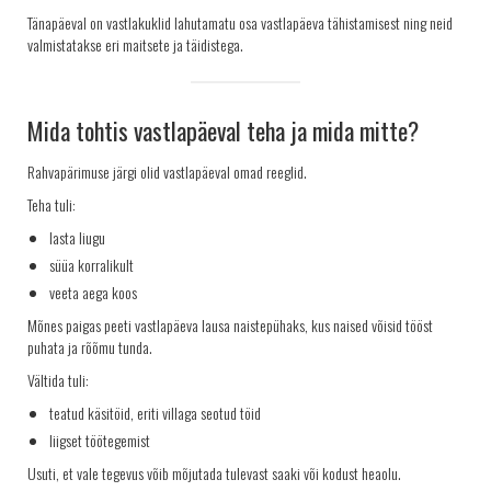
Tänapäeval on vastlakuklid lahutamatu osa vastlapäeva tähistamisest ning neid
valmistatakse eri maitsete ja täidistega.
Mida tohtis vastlapäeval teha ja mida mitte?
Rahvapärimuse järgi olid vastlapäeval omad reeglid.
Teha tuli:
lasta liugu
süüa korralikult
veeta aega koos
Mõnes paigas peeti vastlapäeva lausa naistepühaks, kus naised võisid tööst
puhata ja rõõmu tunda.
Vältida tuli:
teatud käsitöid, eriti villaga seotud töid
liigset töötegemist
Usuti, et vale tegevus võib mõjutada tulevast saaki või kodust heaolu.