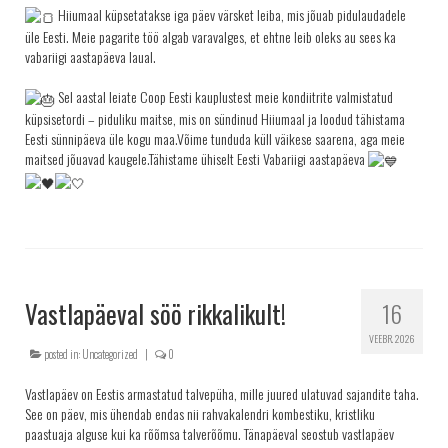
Hiiumaal küpsetatakse iga päev värsket leiba, mis jõuab pidulaudadele
üle Eesti. Meie pagarite töö algab varavalges, et ehtne leib oleks au sees ka
vabariigi aastapäeva laual.
Sel aastal leiate Coop Eesti kauplustest meie kondiitrite valmistatud
küpsisetordi – piduliku maitse, mis on sündinud Hiiumaal ja loodud tähistama
Eesti sünnipäeva üle kogu maa.Võime tunduda küll väikese saarena, aga meie
maitsed jõuavad kaugele.Tähistame ühiselt Eesti Vabariigi aastapäeva
Vastlapäeval söö rikkalikult!
16
VEEBR. 2026
posted in:
Uncategorized
|
0
Vastlapäev on Eestis armastatud talvepüha, mille juured ulatuvad sajandite taha.
See on päev, mis ühendab endas nii rahvakalendri kombestiku, kristliku
paastuaja alguse kui ka rõõmsa talverõõmu. Tänapäeval seostub vastlapäev