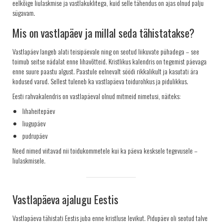
eelkõige liulaskmise ja vastlakuklitega, kuid selle tähendus on ajas olnud palju
sügavam.
Mis on vastlapäev ja millal seda tähistatakse?
Vastlapäev langeb alati teisipäevale ning on seotud liikuvate pühadega – see
toimub seitse nädalat enne lihavõtteid. Kristlikus kalendris on tegemist päevaga
enne suure paastu algust. Paastule eelnevalt söödi rikkalikult ja kasutati ära
kodused varud. Sellest tuleneb ka vastlapäeva toidurohkus ja pidulikkus.
Eesti rahvakalendris on vastlapäeval olnud mitmeid nimetusi, näiteks:
lihaheitepäev
liugupäev
pudrupäev
Need nimed viitavad nii toidukommetele kui ka päeva kesksele tegevusele –
liulaskmisele.
Vastlapäeva ajalugu Eestis
Vastlapäeva tähistati Eestis juba enne kristluse levikut. Pidupäev oli seotud talve