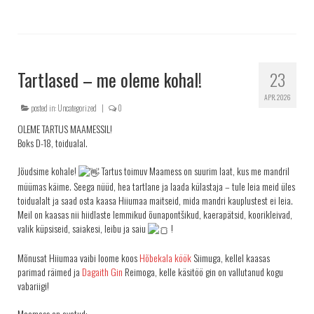
Tartlased – me oleme kohal!
23
APR. 2026
posted in:
Uncategorized
|
0
OLEME TARTUS MAAMESSIL!
Boks D-18, toidualal.
Jõudsime kohale!
Tartus toimuv Maamess on suurim laat, kus me mandril
müümas käime. Seega nüüd, hea tartlane ja laada külastaja – tule leia meid üles
toidualalt ja saad osta kaasa Hiiumaa maitseid, mida mandri kauplustest ei leia.
Meil on kaasas nii hiidlaste lemmikud õunapontšikud, kaerapätsid, koorikleivad,
valik küpsiseid, saiakesi, leibu ja saiu
!
Mõnusat Hiiumaa vaibi loome koos
Hõbekala köök
Siimuga, kellel kaasas
parimad räimed ja
Dagaith Gin
Reimoga, kelle käsitöö gin on vallutanud kogu
vabariigi!
Maamess on avatud: