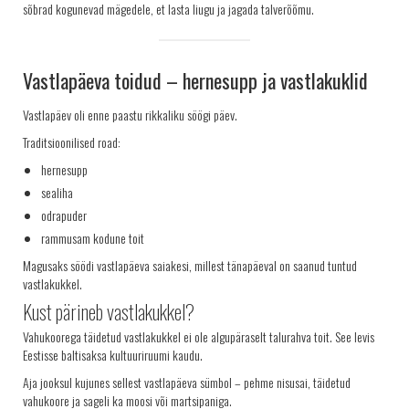
sõbrad kogunevad mägedele, et lasta liugu ja jagada talverõõmu.
Vastlapäeva toidud – hernesupp ja vastlakuklid
Vastlapäev oli enne paastu rikkaliku söögi päev.
Traditsioonilised road:
hernesupp
sealiha
odrapuder
rammusam kodune toit
Magusaks söödi vastlapäeva saiakesi, millest tänapäeval on saanud tuntud
vastlakukkel.
Kust pärineb vastlakukkel?
Vahukoorega täidetud vastlakukkel ei ole algupäraselt talurahva toit. See levis
Eestisse baltisaksa kultuuriruumi kaudu.
Aja jooksul kujunes sellest vastlapäeva sümbol – pehme nisusai, täidetud
vahukoore ja sageli ka moosi või martsipaniga.