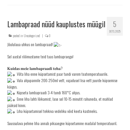
Lambapraad nüüd kauplustes müügil
5
DETS. 2025
posted in:
Uncategorized
|
0
Jõululaua uhkus on lambapraad!
Sel aastal rõõmustame teid taas lambapraega!
𝐊𝐮𝐢𝐝𝐚𝐬 𝐦𝐞𝐢𝐞 𝐥𝐚𝐦𝐛𝐚𝐩𝐫𝐚𝐚𝐝𝐢 𝐭𝐞𝐡𝐚?
Võta liha enne küpsetamist paar tundi varem toatemperatuurile.
Vala ahjupannile 200-250ml vett, vajadusel lisa vett juurde küpsemise
käigus.
Küpseta lambapraadi 3-4 tundi 160°C ahjus.
Enne liha lahti lõikamist, lase sel 10-15 minutit rahuneda, et mahlad
jääksid kinni.
Liha küpsetamisel tekkiva vedeliku võid keeta kastmeks.
Suussulava pehme liha annab pikaaegne küpsetamine madalal temperatuuril.