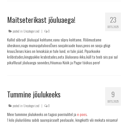
Maitseterikast jõuluaega!
23
DETS. 2025
posted in:
Uncategorized
|
0
Kallid sõbrad!
Jõuluajal kohtume,vanu sõpru kohtame. Rõõmustame
üheskoos,nagu muinasjutuloosÕues soojakraade kuus,peos on sooja glögi
kruus.Teises käes on leivakäär,ei tule lund, ei tule jääd. Piparkooke
krõbistades,kingipakke krabistades,oota Jõuluvana ikka,küll ta teeb siis pai sul
pika!Ilusat jõuluaega soovides,Hiiumaa Köök ja Pagar töökas pere!
Tummine jõulukeeks
9
DETS. 2025
posted in:
Uncategorized
|
0
Meie tummine jõulukeeks on tagasi poeriiulitel ja
e-poes
.
1 kilo jõulurõõmu sobib suurepäraselt peolauale, kingikotti või mekuta niisama!