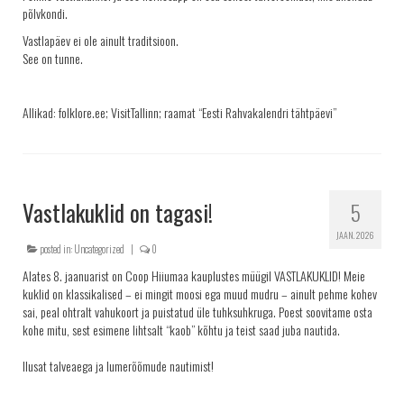
põlvkondi.
Vastlapäev ei ole ainult traditsioon.
See on tunne.
Allikad: folklore.ee; VisitTallinn; raamat “Eesti Rahvakalendri tähtpäevi”
Vastlakuklid on tagasi!
5
JAAN. 2026
posted in:
Uncategorized
|
0
Alates 8. jaanuarist on Coop Hiiumaa kauplustes müügil VASTLAKUKLID! Meie
kuklid on klassikalised – ei mingit moosi ega muud mudru – ainult pehme kohev
sai, peal ohtralt vahukoort ja puistatud üle tuhksuhkruga. Poest soovitame osta
kohe mitu, sest esimene lihtsalt “kaob” kõhtu ja teist saad juba nautida.
Ilusat talveaega ja lumerõõmude nautimist!