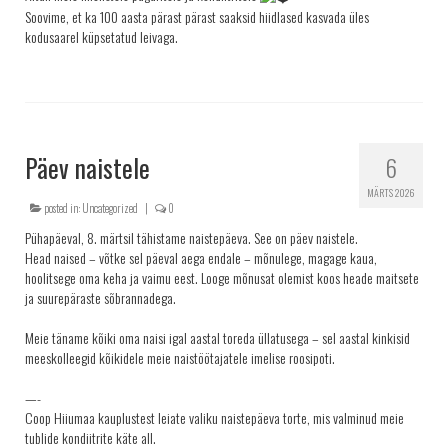
Soovime, et ka 100 aasta pärast pärast saaksid hiidlased kasvada üles
kodusaarel küpsetatud leivaga.
Päev naistele
6
MÄRTS 2026
posted in:
Uncategorized
|
0
Pühapäeval, 8. märtsil tähistame naistepäeva. See on päev naistele.
Head naised – võtke sel päeval aega endale – mõnulege, magage kaua,
hoolitsege oma keha ja vaimu eest. Looge mõnusat olemist koos heade maitsete
ja suurepäraste sõbrannadega.
Meie täname kõiki oma naisi igal aastal toreda üllatusega – sel aastal kinkisid
meeskolleegid kõikidele meie naistöötajatele imelise roosipoti.
—-
Coop Hiiumaa kauplustest leiate valiku naistepäeva torte, mis valminud meie
tublide kondiitrite käte all.