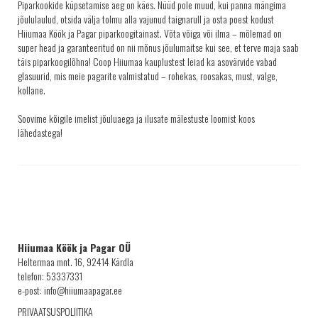
Piparkookide küpsetamise aeg on käes. Nüüd pole muud, kui panna mängima
KRINGLID
jõululaulud, otsida välja tolmu alla vajunud taignarull ja osta poest kodust
Hiiumaa Köök ja Pagar piparkoogitainast. Võta võiga või ilma – mõlemad on
SAIAD
super head ja garanteeritud on nii mõnus jõulumaitse kui see, et terve maja saab
täis piparkoogilõhna! Coop Hiiumaa kauplustest leiad ka asovärvide vabad
PEOLAUA TOOTED
glasuurid, mis meie pagarite valmistatud – rohekas, roosakas, must, valge,
LEIVAD
kollane.
SUUPISTED
Soovime kõigile imelist jõuluaega ja ilusate mälestuste loomist koos
lähedastega!
TORDID
KÜPSISED
KOOGID
SALATID
Šašlõkid
Hiiumaa Köök ja Pagar OÜ
KONTAKT
Heltermaa mnt. 16, 92414 Kärdla
AJALUGU
telefon: 53337331
e-post: info@hiiumaapagar.ee
MÜÜGIKOHAD
PRIVAATSUSPOLIITIKA