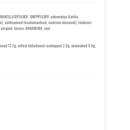
MUNAKOLLASEPULBER, SINEPIPULBER, paksendaja (tärklis,
, säilitusained (kaaliumsorbaat, naatrium-bensoaat), toiduvärv
, porgand, hernes, KANAMUNA, sool
asvad 13.2g, millest küllastunud rasvhapped 2.0g, süsivesikud 8.8g,