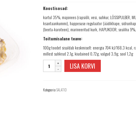
Koostisosad:
kartul 35%, majonees (rapsiõli, vesi, suhkur, LÕSSIPULBER, 
ksantaankummi), happesuse regulaator (äädikhape, sidrunhape)
(beeta-karoteen), marineeritud kurk, HAPUKOOR, sealiha 9%
Toitumisalane teave:
100g toodet sisaldab keskmiselt: energia 704 kJ/168.3 kcal, r
millest suhkrud 2.1g, kiudained 0.72g, valgud 3.9g, sool 1,2g
Kartuli-
LISA KORVI
lihasalat
1kg
kogus
Kategooria:
SALATID