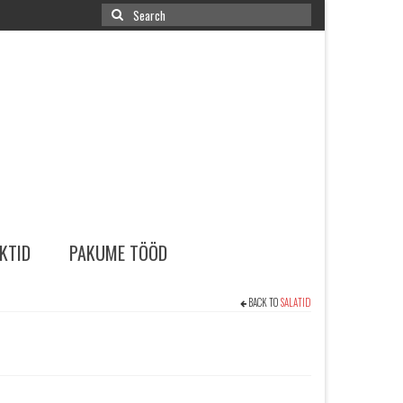
Search
for:
KTID
PAKUME TÖÖD
BACK TO
SALATID