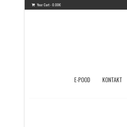
Your Cart
-
0.00
€
E-POOD
KONTAKT