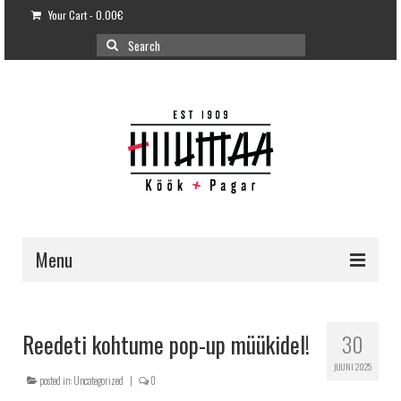
Your Cart
-
0.00
€
Search
for:
Menu
E-POOD
KLIENDITUGI
Reedeti kohtume pop-up müükidel!
30
KUIDAS OSTA?
JUUNI 2025
posted in:
Uncategorized
|
0
VÕILEIVATORDID