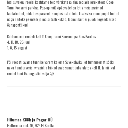
Igal suvekuu reedel kostitame teid värskete ja ahjusoojade pirukatega Coop
KRINGLID
Tormi Konsumi parklas. Pop-up müügipäevadel on letis meie parimad
laadatooted, mida tavapäraselt kauplustest ei leia. Lisaks ka muud popid tooted
SAIAD
nagu näiteks peenleib ja maisi-tsilli kuklid, loomulikult ei puudu legendaarsed
õunapontšikud.
PEOLAUA TOOTED
LEIVAD
Kohtumiseni reedeti kell 11 Coop Tormi Konsumi parklas Kärdlas.
4, 11, 18, 25 juuli
SUUPISTED
1, 8, 15 august
TORDID
PS! reedeti avame tunnike varem ka oma Suvekohviku, et tummisemat sööki
KÜPSISED
nagu hamburgerid, wrapid ja friikad saab samuti juba alates kell 11. Ja nii igal
KOOGID
reedel kuni 15. augustini välja 🙂
SALATID
Šašlõkid
KONTAKT
AJALUGU
Hiiumaa Köök ja Pagar OÜ
MÜÜGIKOHAD
Heltermaa mnt. 16, 92414 Kärdla