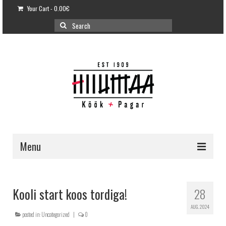
Your Cart
-
0.00
€
Search
for:
Menu
E-POOD
KLIENDITUGI
Kooli start koos tordiga!
28
KUIDAS OSTA?
AUG. 2024
posted in:
Uncategorized
|
0
VÕILEIVATORDID