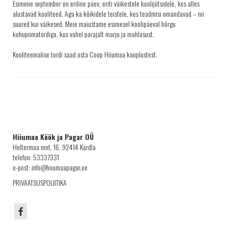
Esimene september on eriline päev, eriti väikestele koolijütsidele, kes alles
KRINGLID
alustavad kooliteed. Aga ka kõikidele teistele, kes teadmisi omandavad – nii
suured kui väikesed. Meie maiustame esimesel koolipäeval hõrgu
SAIAD
kohupiimatordiga, kus vahel parajalt marju ja mahlasust.
PEOLAUA TOOTED
Kooliteemalise tordi saad osta Coop Hiiumaa kauplustest.
LEIVAD
SUUPISTED
TORDID
KÜPSISED
KOOGID
Hiiumaa Köök ja Pagar OÜ
Heltermaa mnt. 16, 92414 Kärdla
SALATID
telefon: 53337331
Šašlõkid
e-post: info@hiiumaapagar.ee
KONTAKT
PRIVAATSUSPOLIITIKA
AJALUGU
MÜÜGIKOHAD