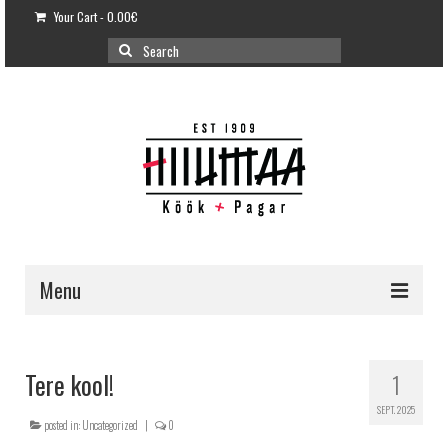
Your Cart
-
0.00
€
Search
for:
Menu
E-POOD
KLIENDITUGI
Tere kool!
1
KUIDAS OSTA?
SEPT. 2025
posted in:
Uncategorized
|
0
VÕILEIVATORDID