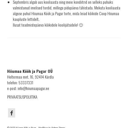
Septembris algab uus kooliaasta ning meie kondiitrid on selleks puhuks
KRINGLID
valmistanud imelised tordid, millega pidupäeva tähistada. Mekuta kooliaasta
alguse puhul Hiiumaa Köök ja Pagar torte, mida leiad kõikide Coop Hiiumaa
SAIAD
kaupluste lettidelt.
Ilusat teadmistepäeva kõikidele koolijütsidele! 🙂
PEOLAUA TOOTED
LEIVAD
SUUPISTED
TORDID
KÜPSISED
Hiiumaa Köök ja Pagar OÜ
KOOGID
Heltermaa mnt. 16, 92414 Kärdla
telefon: 53337331
SALATID
e-post: info@hiiumaapagar.ee
Šašlõkid
PRIVAATSUSPOLIITIKA
KONTAKT
AJALUGU
MÜÜGIKOHAD
© 2022 Hiiumaa Köök ja Pagar - WordPress by Kadence Themes