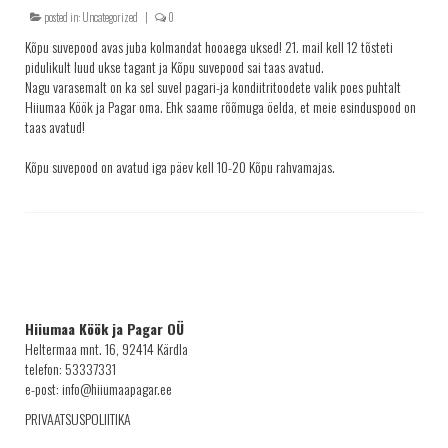
posted in:
Uncategorized
|
0
KRINGLID
Kõpu suvepood avas juba kolmandat hooaega uksed! 21. mail kell 12 tõsteti
SAIAD
pidulikult luud ukse tagant ja Kõpu suvepood sai taas avatud.
Nagu varasemalt on ka sel suvel pagari-ja kondiitritoodete valik poes puhtalt
PEOLAUA TOOTED
Hiiumaa Köök ja Pagar oma. Ehk saame rõõmuga öelda, et meie esinduspood on
LEIVAD
taas avatud!
SUUPISTED
Kõpu suvepood on avatud iga päev kell 10-20 Kõpu rahvamajas.
TORDID
KÜPSISED
KOOGID
SALATID
Šašlõkid
Hiiumaa Köök ja Pagar OÜ
Heltermaa mnt. 16, 92414 Kärdla
KONTAKT
telefon: 53337331
AJALUGU
e-post: info@hiiumaapagar.ee
PRIVAATSUSPOLIITIKA
MÜÜGIKOHAD