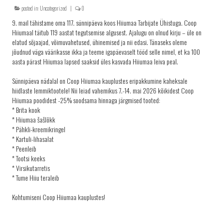
posted in:
Uncategorized
|
0
KRINGLID
9. mail tähistame oma 117. sünnipäeva koos Hiiumaa Tarbijate Ühistuga. Coop
SAIAD
Hiiumaal täitub 119 aastat tegutsemise algusest. Ajalugu on olnud kirju – üle on
elatud sõjaajad, võimuvahetused, ühinemised ja nii edasi. Tänaseks oleme
PEOLAUA TOOTED
jõudnud väga väärikasse ikka ja teeme igapäevaselt tööd selle nimel, et ka 100
LEIVAD
aasta pärast Hiiumaa lapsed saaksid üles kasvada Hiiumaa leiva peal.
SUUPISTED
Sünnipäeva nädalal on Coop Hiiumaa kauplustes eripakkumine kaheksale
hiidlaste lemmiktootele! Nii leiad vahemikus 7.-14. mai 2026 kõikidest Coop
TORDID
Hiiumaa poodidest -25% soodsama hinnaga järgmised tooted:
KÜPSISED
* Brita kook
* Hiiumaa šašlõkk
KOOGID
* Pähkli-kreemikringel
* Kartuli-lihasalat
SALATID
* Peenleib
Šašlõkid
* Tootsi keeks
* Virsikutarretis
KONTAKT
* Tume Hiiu teraleib
AJALUGU
Kohtumiseni Coop Hiiumaa kauplustes!
MÜÜGIKOHAD