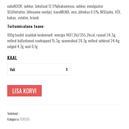
TELLIMINE
vahuKOOR, suhkur, šokolaad 12,5%(kakaomass, suhkur, emulgaator
PROJEKTID
SOJAletsitiin, lõhnaaine vanilje), kanaMUNA, vesi, jõhvikas 6,5%, NISUjahu, VÕI,
kakao, zelatiin, brändi
PAKUME TÖÖD
Toitumisalane teave:
100g toodet sisaldab keskmiselt: energia 1487,2kJ/355,2kcal, rasvad 24,3g,
millest küllastunud rasvhapped 15,3g, süsivesikud 28,7g, millest suhkrud 24,4g,
valgud 4,7g, sool 0,1g
KAAL
LISA KORVI
Tootekood:
-
Kategooria:
TORDID