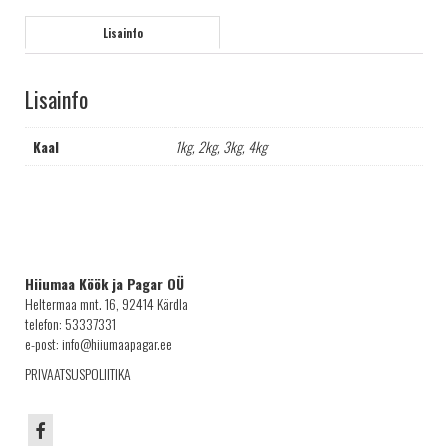
Lisainfo
Lisainfo
Kaal
1kg, 2kg, 3kg, 4kg
Hiiumaa Köök ja Pagar OÜ
Heltermaa mnt. 16, 92414 Kärdla
telefon: 53337331
e-post: info@hiiumaapagar.ee
PRIVAATSUSPOLIITIKA