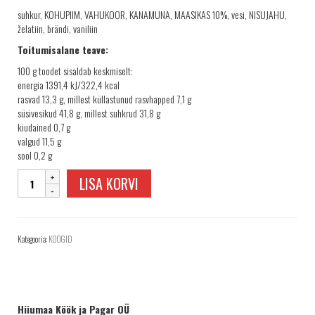
TELLIMINE
suhkur, KOHUPIIM, VAHUKOOR, KANAMUNA, MAASIKAS 10%, vesi, NISUJAHU,
PROJEKTID
želatiin, brändi, vaniliin
Toitumisalane teave:
PAKUME TÖÖD
100 g toodet sisaldab keskmiselt:
energia 1391,4 kJ/322,4 kcal
rasvad 13,3 g, millest küllastunud rasvhapped 7,1 g
süsivesikud 41,8 g, millest suhkrud 31,8 g
kiudained 0,7 g
valgud 11,5 g
sool 0,2 g
Rullbiskviit
LISA KORVI
maasikatega
(1,0
kg)
kogus
Kategooria:
KOOGID
Hiiumaa Köök ja Pagar OÜ