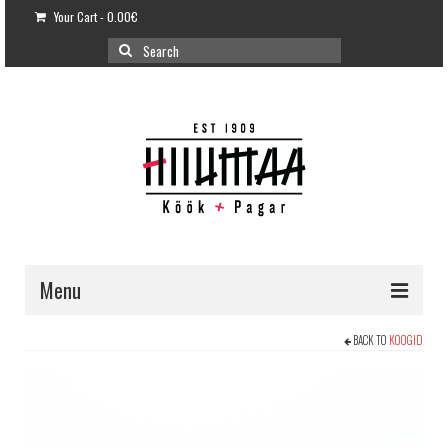
Your Cart
-
0.00
€
Search
for:
Menu
E-POOD
BACK TO
KOOGID
KLIENDITUGI
KUIDAS OSTA?
VÕILEIVATORDID