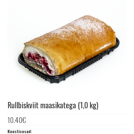
KRINGLID
SAIAD
PEOLAUA TOOTED
LEIVAD
SUUPISTED
TORDID
KÜPSISED
KOOGID
SALATID
Šašlõkid
Rullbiskviit maasikatega (1,0 kg)
KONTAKT
AJALUGU
10.40
€
MÜÜGIKOHAD
Koostisosad: