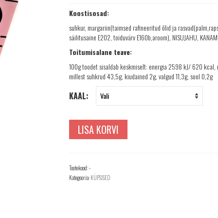
Koostisosad:
suhkur, margariin(taimsed rafineeritud õlid ja rasvad(palm,rap
säilitusaine E202, toiduvärv E160b,aroom), NISUJAHU, KAN
Toitumisalane teave:
100g toodet sisaldab keskmiselt: energia 2598 kJ/ 620 kcal, 
millest suhkrud 43,5g, kiudained 2g, valgud 11,3g, sool 0,2g
KAAL:
LISA KORVI
Tootekood:
-
Kategooria:
KÜPSISED