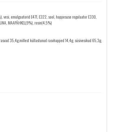
s), vesi, emulgaatorid E471, E322, sool, happesuse regulaator E330,
AMUNA, MAAPÄHKEL(9%), rosin(4,5%)
rasvad 35,4g,millest küllastunud rasvhapped 14,4g, süsivesikud 65,3g,