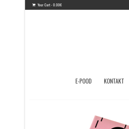
Your Cart
-
0.00
€
E-POOD
KONTAKT