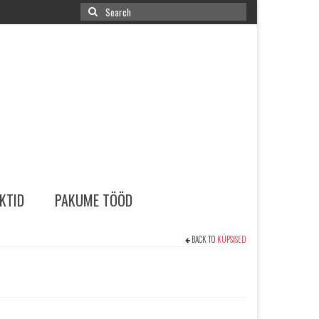
Search
for:
KTID
PAKUME TÖÖD
BACK TO
KÜPSISED