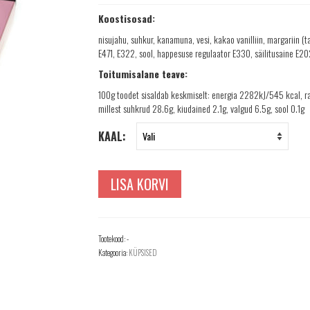
Koostisosad:
nisujahu, suhkur, kanamuna, vesi, kakao vanilliin, margariin (t
E471, E322, sool, happesuse regulaator E330, säilitusaine E20
Toitumisalane teave:
100g toodet sisaldab keskmiselt: energia 2282kJ/545 kcal, ra
millest suhkrud 28.6g, kiudained 2.1g, valgud 6.5g, sool 0.1g
KAAL:
LISA KORVI
Tootekood:
-
Kategooria:
KÜPSISED