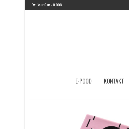
Your Cart
-
0.00
€
E-POOD
KONTAKT