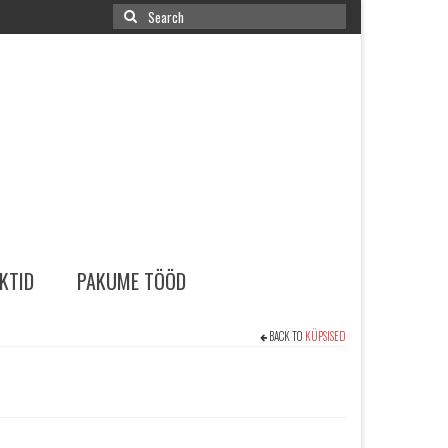
Search
for:
KTID
PAKUME TÖÖD
BACK TO
KÜPSISED