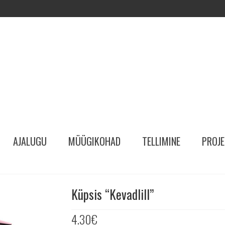
AJALUGU
MÜÜGIKOHAD
TELLIMINE
PROJE
Küpsis “Kevadlill”
4.30
€