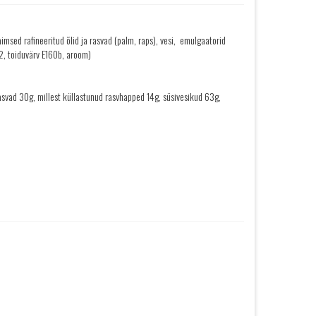
aimsed rafineeritud õlid ja rasvad (palm, raps), vesi, emulgaatorid
2, toiduvärv E160b, aroom)
svad 30g, millest küllastunud rasvhapped 14g, süsivesikud 63g,