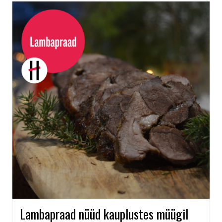
Lambapraad nüüd kauplustes müügil