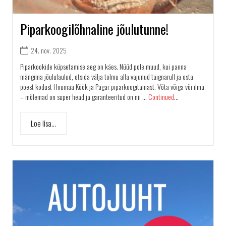
Piparkoogilõhnaline jõulutunne!
24. nov. 2025
Piparkookide küpsetamise aeg on käes. Nüüd pole muud, kui panna
mängima jõululaulud, otsida välja tolmu alla vajunud taignarull ja osta
poest kodust Hiiumaa Köök ja Pagar piparkoogitainast. Võta võiga või ilma
– mõlemad on super head ja garanteeritud on nii …
Continued
...
Loe lisa...