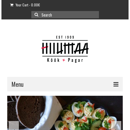
Your Cart
-
0.00
€
Search
for:
Menu
E-POOD
KLIENDITUGI
KUIDAS OSTA?
VÕILEIVATORDID