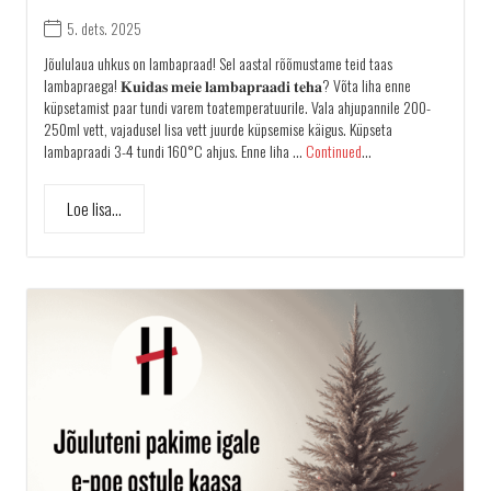
5. dets. 2025
Jõululaua uhkus on lambapraad! Sel aastal rõõmustame teid taas
lambapraega! 𝐊𝐮𝐢𝐝𝐚𝐬 𝐦𝐞𝐢𝐞 𝐥𝐚𝐦𝐛𝐚𝐩𝐫𝐚𝐚𝐝𝐢 𝐭𝐞𝐡𝐚? Võta liha enne
küpsetamist paar tundi varem toatemperatuurile. Vala ahjupannile 200-
250ml vett, vajadusel lisa vett juurde küpsemise käigus. Küpseta
lambapraadi 3-4 tundi 160°C ahjus. Enne liha …
Continued
...
Loe lisa...