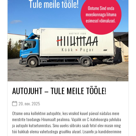
AUTOJUHT – TULE MEILE TÖÖLE!
20. nov. 2025
Otsime oma kollektiivi autojuhte, kes viisikid kuuel päeval nädalas meie
meistrite toodangu Hiiumaalt pealinna. Vajalik on C-katekoorgia juhiluba
ja autojuhi kutsetunnistus. Sinu uueks sõbraks saab fotol olev masin ning
töö hakkab olema vahetustega graafiku alusel. Lisainfo ja kandideerimine