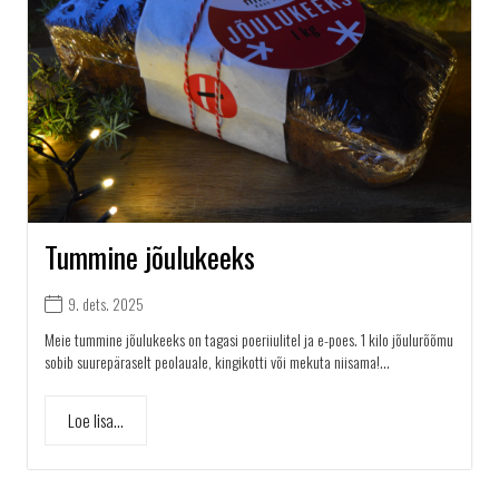
Tummine jõulukeeks
9. dets. 2025
Meie tummine jõulukeeks on tagasi poeriiulitel ja e-poes. 1 kilo jõulurõõmu
sobib suurepäraselt peolauale, kingikotti või mekuta niisama!...
Loe lisa...