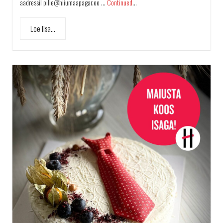
aadressil pille@hiiumaapagar.ee …
Continued
...
Loe lisa...