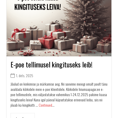
E-poe tellimusel kingituseks leib!
1. dets. 2025
Jõulud on kinkimise ja märkamise aeg. Nii soovime meiegi omalt poolt tänu
avaldada kõikidele meie e-poe klientidele. Kõikidele hiiumaapagar.ee e-
poe tellimustele, mis väljastatakse vahemikus 1-24.12.2025 pakime kaasa
kingituseks leiva! Kuna igal päeval küpsetatakse erinevaid leibu, siis nii
jõuab ka kingikotti …
Continued
...