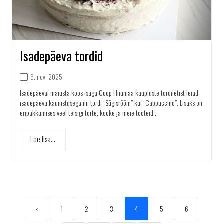
Isadepäeva tordid
5. nov. 2025
Isadepäeval maiusta koos isaga Coop Hiiumaa kaupluste tordiletist leiad
isadepäeva kaunistusega nii tordi “Sügisrõõm” kui “Cappuccino”. Lisaks on
eripakkumises veel teisigi torte, kooke ja meie tooteid...
Loe lisa...
‹
1
2
3
4
5
6