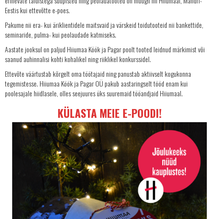
erinevate täidistega suupisted ning peolauatooted on müügil nii Hiiumaal, Mandri-
TELLIMINE
Eestis kui ettevõtte e-poes.
PROJEKTID
Pakume nii era- kui äriklientidele maitsvaid ja värskeid toidutooteid nii bankettide,
seminaride, pulma- kui peolaudade katmiseks.
PAKUME TÖÖD
Aastate jooksul on paljud Hiiumaa Köök ja Pagar poolt tooted leidnud märkimist või
saanud auhinnalisi kohti kohalikel ning riiklikel konkurssidel.
Ettevõte väärtustab kõrgelt oma töötajaid ning panustab aktiivselt kogukonna
tegemistesse. Hiiumaa Köök ja Pagar OÜ pakub aastaringselt tööd enam kui
poolesajale hiidlasele, olles seejuures üks suuremaid tööandjaid Hiiumaal.
KÜLASTA MEIE E-POODI!