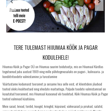
KRINGLID
SAIAD
PEOLAUA TOOTED
LEIVAD
SUUPISTED
TERE TULEMAST HIIUMAA KÖÖK JA PAGAR
TORDID
KÜPSISED
KODULEHELE!
KOOGID
Hiiumaa Köök ja Pagar OÜ on Hiiumaa suurim toidutootja, mis on Hiiumaal Kärdlas
SALATID
tegutsenud juba aastast 1909 ning mille põhitegevusalaks on pagari-, kulinaaria- ja
kondiitritoodete valmistamine ja turustamine
Šašlõkid
Väärtustame kodumaist toorainet ja seisame hea selle eest, et klientideni jõudvad
KONTAKT
tooted oleks kvaliteetsed ning ehedate maitsetega. Paljude toodete valmistamisel on
kasutatud tooraineid, mis Hiiumaal kasvanud või toodetud. Kõik Hiiumaa Köök ja Pagar
AJALUGU
tooted valmivad käsitööna.
MÜÜGIKOHAD
Meie saiad, leivad, tordid, koogid, kringlid, küpsised, väikesaiad ja pirukad, salatid,