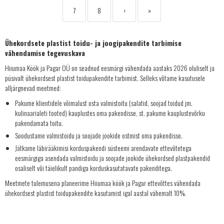
7
8
›
»
Ühekordsete plastist toidu- ja joogipakendite tarbimise
vähendamise tegevuskava
Hiiumaa Köök ja Pagar OÜ on seadnud eesmärgi vähendada aastaks 2026 oluliselt ja
püsivalt ühekordsest plastist toidupakendite tarbimist. Selleks võtame kasutusele
alljärgnevad meetmed:
Pakume klientidele võimalust osta valmistoitu (salatid, soojad toidud jm.
kulinaarialeti tooted) kauplustes oma pakendisse, st. pakume kauplustevõrku
pakendamata toitu.
Soodustame valmistoidu ja soojade jookide ostmist oma pakendisse.
Jätkame läbirääkimisi korduspakendi süsteemi arendavate ettevõtetega
eesmärgiga asendada valmistoidu ja soojade jookide ühekordsed plastpakendid
osaliselt või täielikult pandiga korduskasutatavate pakenditega.
Meetmete tulemusena planeerime Hiiumaa köök ja Pagar ettevõttes vähendada
ühekordsest plastist toidupakendite kasutamist igal aastal vähemalt 10%.