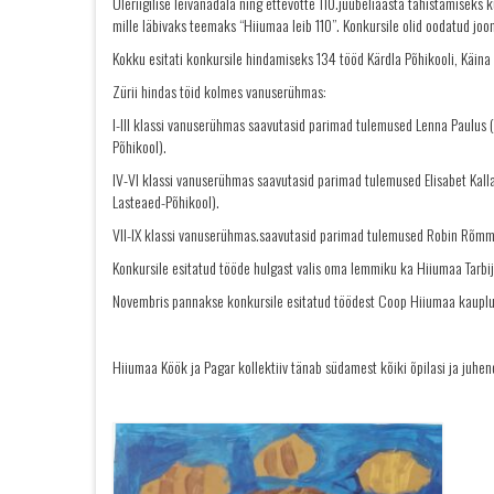
Üleriigilise leivanädala ning ettevõtte
110
.juubeliaasta tähistamiseks k
mille läbivaks teemaks “Hiiumaa leib 110”. Konkursile olid oodatud joo
Kokku esitati konkursile hindamiseks 134 tööd Kärdla Põhikooli, Käina
Zürii hindas töid kolmes vanuserühmas:
I-III klassi vanuserühmas saavutasid parimad tulemused Lenna Paulus 
Põhikool).
IV-VI klassi vanuserühmas saavutasid parimad tulemused Elisabet Kall
Lasteaed-Põhikool).
VII-IX klassi vanuserühmas.saavutasid parimad tulemused Robin Rõmmel (
Konkursile esitatud tööde hulgast valis oma lemmiku ka Hiiumaa Tarbi
Novembris pannakse konkursile esitatud töödest Coop Hiiumaa kauplus
Hiiumaa Köök ja Pagar kollektiiv tänab südamest kõiki õpilasi ja juhend