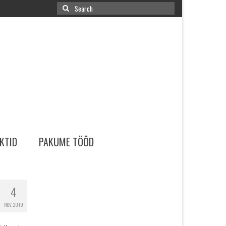
Search
for:
KTID
PAKUME TÖÖD
4
NOV. 2019