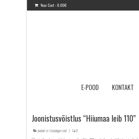
Your Cart
-
0.00
€
E-POOD
KONTAKT
Joonistusvõistlus “Hiiumaa leib 110”
posted in:
Uncategorized
|
0