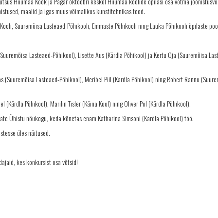
utsus Hiiumaa Köök ja Pagar oktoobri keskel Hiiumaa koolide õpilasi osa võtma joonistusvõi
nistused, maalid ja igas muus võimalikus kunstitehnikas tööd.
 Kooli, Suuremõisa Lasteaed-Põhikooli, Emmaste Põhikooli ning Lauka Põhikooli õpilaste poo
(Suuremõisa Lasteaed-Põhikool), Lisette Aus (Kärdla Põhikool) ja Kertu Oja (Suuremõisa Las
as (Suuremõisa Lasteaed-Põhikool), Meribel Piil (Kärdla Põhikool) ning Robert Rannu (Suur
Kärdla Põhikool), Marilin Tisler (Käina Kool) ning Oliver Piil (Kärdla Põhikool).
jate Ühistu nõukogu, keda kõnetas enam Katharina Simsoni (Kärdla Põhikool) töö.
tesse üles näitused.
ajaid, kes konkursist osa võtsid!